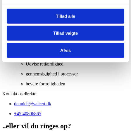
være upartisk
Tillad alle
ansætte kompetent personale
Tillad valgte
være lydhør over for klager
være åben
Afvis
give adgang til relevante indsamlede oplysninger
Udvise retfærdighed
gennemsigtighed i processer
bevare fortroligheden
Kontakt os direkte
dennich@valcert.dk
+45 40806865
..eller vil du ringes op?