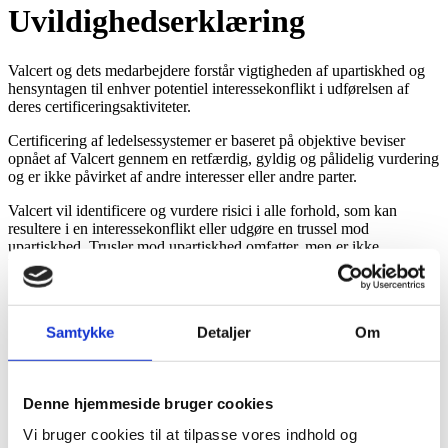
Uvildighedserklæring
Valcert og dets medarbejdere forstår vigtigheden af upartiskhed og
hensyntagen til enhver potentiel interessekonflikt i udførelsen af
deres certificeringsaktiviteter.
Certificering af ledelsessystemer er baseret på objektive beviser
opnået af Valcert gennem en retfærdig, gyldig og pålidelig vurdering
og er ikke påvirket af andre interesser eller andre parter.
Valcert vil identificere og vurdere risici i alle forhold, som kan
resultere i en interessekonflikt eller udgøre en trussel mod
upartiskhed. Trusler mod upartiskhed omfatter, men er ikke
begrænset til, følgende:
Samtykke
Detaljer
Om
egeninteressetrusler: trusler, der opstår fra en person
eller et organ, der handler i sin egen interesse for at
gavne sig selv;
subjektivitetstrusler: trusler, der opstår, når personlig
Denne hjemmeside bruger cookies
bias tilsidesætter objektive beviser;
Vi bruger cookies til at tilpasse vores indhold og