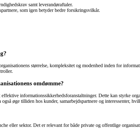
myndighedskrav samt leverandøraftaler.
spartnere, som igen betyder bedre forsikringsvilkår.
ng?
 organisationens størrelse, kompleksitet og modenhed inden for informat
roller.
rganisationens omdømme?
 effektive informationssikkerhedsforanstaltninger. Dette kan styrke organ
an også øge tilliden hos kunder, samarbejdspartnere og interessenter, h
he eller sektor. Det er relevant for både private og offentlige organisat