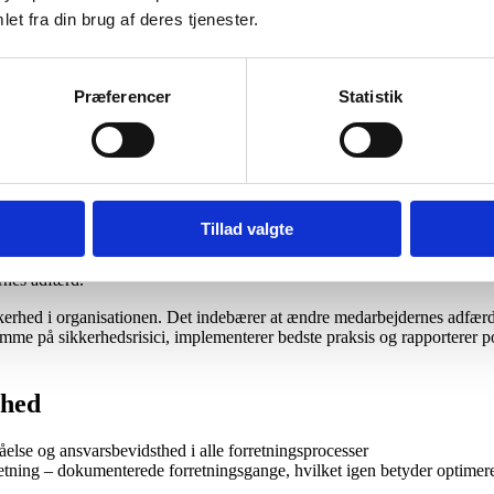
et fra din brug af deres tjenester.
Præferencer
Statistik
Tillad valgte
isationen investere i informationssikkerhed, hvor det giver størst mulig
rnes adfærd.
kkerhed i organisationen. Det indebærer at ændre medarbejdernes adfær
me på sikkerhedsrisici, implementerer bedste praksis og rapporterer pot
rhed
ståelse og ansvarsbevidsthed i alle forretningsprocesser
retning – dokumenterede forretningsgange, hvilket igen betyder optimere