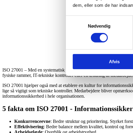
dem, eller som de har indsaml
Samtykkevalg
Nødvendig
Afvis
ISO 27001 – Med en systematisk tilgang til styring af risici, kan organ
fysiske rammer, IT-tekniske kontroller eller en ændring af medarbejde
ISO 27001 hjælper også med at etablere en kultur for informationssi
lige så vigtigt som tekniske kontroller. Medarbejdere bliver opmærksom
informationssikkerhed i hele organisationen.
5 fakta om ISO 27001 - Informationssikke
Konkurrenceevne
: Bedre struktur og prioritering. Styrket for
Effektivisering
: Bedre balance mellem kvalitet, kontrol og for
Arbejdsglæde
: Overblik og arbejdstryghed.