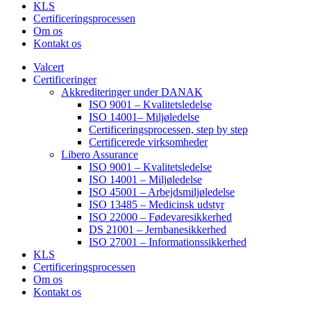
KLS
Certificeringsprocessen
Om os
Kontakt os
Valcert
Certificeringer
Akkrediteringer under DANAK
ISO 9001 – Kvalitetsledelse
ISO 14001– Miljøledelse
Certificeringsprocessen, step by step
Certificerede virksomheder
Libero Assurance
ISO 9001 – Kvalitetsledelse
ISO 14001 – Miljøledelse
ISO 45001 – Arbejdsmiljøledelse
ISO 13485 – Medicinsk udstyr
ISO 22000 – Fødevaresikkerhed
DS 21001 – Jernbanesikkerhed
ISO 27001 – Informationssikkerhed
KLS
Certificeringsprocessen
Om os
Kontakt os