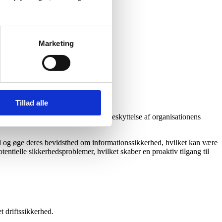
Marketing
Tillad alle
t afkast – hvad enten det indebærer beskyttelse af organisationens
d og øge deres bevidsthed om informationssikkerhed, hvilket kan være
entielle sikkerhedsproblemer, hvilket skaber en proaktiv tilgang til
t driftssikkerhed.