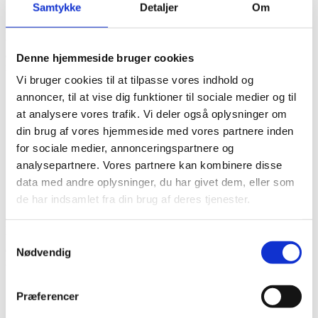
Samtykke
Detaljer
Om
I tabellen herunder, ses en liste over Valcerts akkrediteringsområder
under DANAK. For yderligere information angående vores
akkrediteringer, benyt venligst vores kontaktformular eller søg mere
Denne hjemmeside bruger cookies
information på
www.danak.dk
Vi bruger cookies til at tilpasse vores indhold og
DANAK
annoncer, til at vise dig funktioner til sociale medier og til
Område
Akkreditering
at analysere vores trafik. Vi deler også oplysninger om
ISO 9001 – Mekanisk
din brug af vores hjemmeside med vores partnere inden
17 – Grundlæggende metaller og
System reg. nr.
fremstillede metalprodukter
for sociale medier, annonceringspartnere og
5022
18 – Maskiner og udstyr
analysepartnere. Vores partnere kan kombinere disse
19 – Elektrisk og optisk udstyr
data med andre oplysninger, du har givet dem, eller som
de har indsamlet fra din brug af deres tjenester.
I tabellen herunder, ses en liste over Valcerts akkrediteringsområder
under DANAK. For yderligere information angående vores
Samtykkevalg
akkrediteringer, benyt venligst vores kontaktformular eller søg mere
Nødvendig
information på
www.danak.dk
DANAK
Område
Præferencer
Akkreditering
ISO 14001- Service