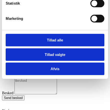
din virksomheds brand og giver jeres kunder en garanti for
Statistik
kvaliteten af jeres virksomhed og produkt. En certificering i
kvalitetsledelse viser, at din virksomhed har et effektivt
kvalitetssystem på plads. I dette blogindlæg vil du komme […]
Marketing
Kontakt os direkte
dennich@valcert.dk
+45 40806865
Tillad alle
..eller vil du ringes op?
Tillad valgte
Navn
Firmanavn
Afvis
Email
Telefon
Besked
Send besked