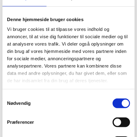
Kategori:
Uncategorized
Denne hjemmeside bruger cookies
Sådan får din virksomhed en ISO
Vi bruger cookies til at tilpasse vores indhold og
certificering
annoncer, til at vise dig funktioner til sociale medier og til
at analysere vores trafik. Vi deler også oplysninger om
din brug af vores hjemmeside med vores partnere inden
Sådan får din virksomhed en ISO certificering En ISO certificering
for sociale medier, annonceringspartnere og
er et stærkt tiltag, som bidrager til at forbedre virksomhedens
kvalitetsledelsessystem. Hos Valcert er vi eksperter i at hjælpe
analysepartnere. Vores partnere kan kombinere disse
virksomheder med at opnå en ISO certificering, og i dette
data med andre oplysninger, du har givet dem, eller som
blogindlæg vil vi tage dig gennem de trin, der er i vores
de har indsamlet fra din brug af deres tjenester.
certificeringsproces. ISO certificeringens standarder […]
ISO 9001 certificering – Udstedelse af
Samtykkevalg
certifikatet til virksomheder
Nødvendig
Præferencer
ISO 9001 certificering – Udstedelse af certifikatet til virksomheder
En ISO 9001 certificering er en værdifuld anerkendelse, som styrker